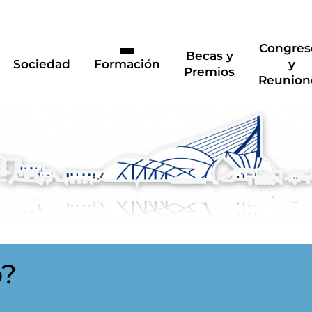
Congres
Becas y
Sociedad
Formación
y
Premios
Reunion
o?